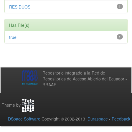
RESIDUOS
1
Has File(s)
true
1
Repositorio integrado a la Red de
Repositorios de Acceso Abierto del Ecuador -
RRAAE
Theme by
DSpace Software
Copyright © 2002-2013
Duraspace
-
Feedback