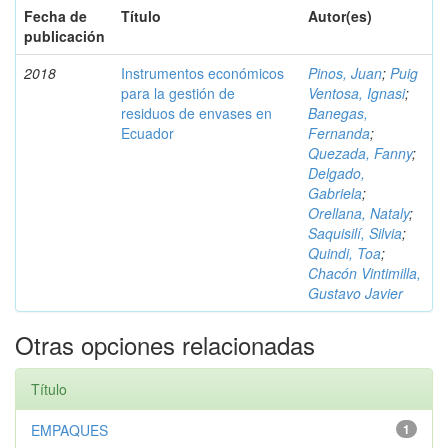
Fecha de
Título
Autor(es)
publicación
2018
Instrumentos económicos
Pinos, Juan
;
Puig
para la gestión de
Ventosa, Ignasi
;
residuos de envases en
Banegas,
Ecuador
Fernanda
;
Quezada, Fanny
;
Delgado,
Gabriela
;
Orellana, Nataly
;
Saquisilí, Silvia
;
Quindi, Toa
;
Chacón Vintimilla,
Gustavo Javier
Otras opciones relacionadas
Título
EMPAQUES
1