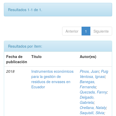
Resultados 1-1 de 1.
Anterior
1
Siguiente
Resultados por ítem:
Fecha de
Título
Autor(es)
publicación
2018
Instrumentos económicos
Pinos, Juan
;
Puig
para la gestión de
Ventosa, Ignasi
;
residuos de envases en
Banegas,
Ecuador
Fernanda
;
Quezada, Fanny
;
Delgado,
Gabriela
;
Orellana, Nataly
;
Saquisilí, Silvia
;