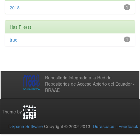
2018
1
Has File(s)
true
1
Repositorio integrado a la Red de
Repositorios de Acceso Abierto del Ecuador -
RRAAE
Theme by
DSpace Software
Copyright © 2002-2013
Duraspace
-
Feedback