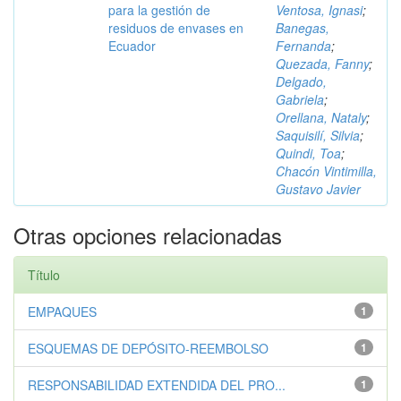
para la gestión de
Ventosa, Ignasi
;
residuos de envases en
Banegas,
Ecuador
Fernanda
;
Quezada, Fanny
;
Delgado,
Gabriela
;
Orellana, Nataly
;
Saquisilí, Silvia
;
Quindi, Toa
;
Chacón Vintimilla,
Gustavo Javier
Otras opciones relacionadas
Título
EMPAQUES
1
ESQUEMAS DE DEPÓSITO-REEMBOLSO
1
RESPONSABILIDAD EXTENDIDA DEL PRO...
1