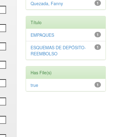
Quezada, Fanny
1
Título
EMPAQUES
1
ESQUEMAS DE DEPÓSITO-
1
REEMBOLSO
Has File(s)
true
1