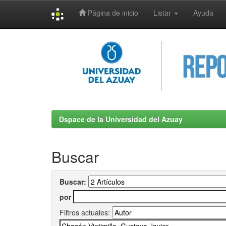
Página de inicio
Listar
Ayuda
Skip
navigation
Dspace de la Universidad del Azuay
Buscar
Buscar:
por
Filtros actuales: