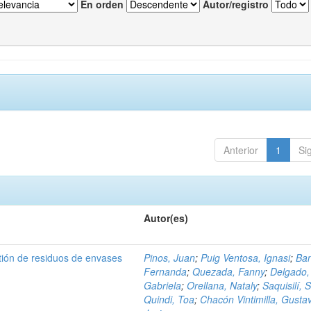
En orden
Autor/registro
Anterior
1
Si
Autor(es)
tión de residuos de envases
Pinos, Juan
;
Puig Ventosa, Ignasi
;
Ba
Fernanda
;
Quezada, Fanny
;
Delgado,
Gabriela
;
Orellana, Nataly
;
Saquisilí, S
Quindi, Toa
;
Chacón Vintimilla, Gusta