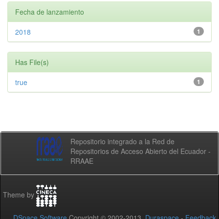
Fecha de lanzamiento
2018
1
Has File(s)
true
1
Repositorio integrado a la Red de
Repositorios de Acceso Abierto del Ecuador -
RRAAE
Theme by
DSpace Software
Copyright © 2002-2013
Duraspace
-
Feedback