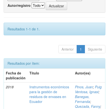
Autor/registro
Resultados 1-1 de 1.
Anterior
1
Siguiente
Resultados por ítem:
Fecha de
Título
Autor(es)
publicación
2018
Instrumentos económicos
Pinos, Juan
;
Puig
para la gestión de
Ventosa, Ignasi
;
residuos de envases en
Banegas,
Ecuador
Fernanda
;
Quezada, Fanny
;