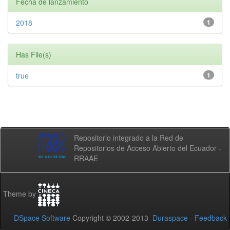
Fecha de lanzamiento
2018
1
Has File(s)
true
1
Repositorio integrado a la Red de
Repositorios de Acceso Abierto del Ecuador -
RRAAE
Theme by
DSpace Software
Copyright © 2002-2013
Duraspace
-
Feedback