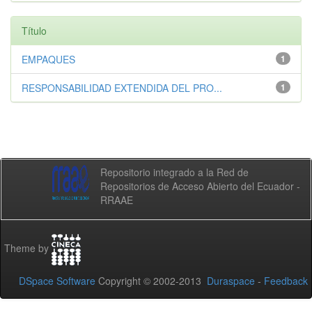
Título
EMPAQUES
1
RESPONSABILIDAD EXTENDIDA DEL PRO...
1
Repositorio integrado a la Red de
Repositorios de Acceso Abierto del Ecuador -
RRAAE
Theme by
DSpace Software
Copyright © 2002-2013
Duraspace
-
Feedback