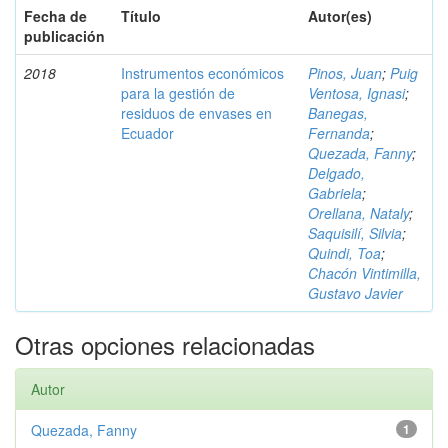
Fecha de
Título
Autor(es)
publicación
2018
Instrumentos económicos
Pinos, Juan
;
Puig
para la gestión de
Ventosa, Ignasi
;
residuos de envases en
Banegas,
Ecuador
Fernanda
;
Quezada, Fanny
;
Delgado,
Gabriela
;
Orellana, Nataly
;
Saquisilí, Silvia
;
Quindi, Toa
;
Chacón Vintimilla,
Gustavo Javier
Otras opciones relacionadas
Autor
Quezada, Fanny
1