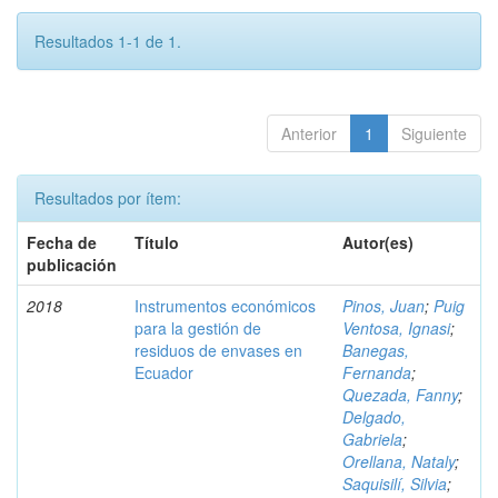
Resultados 1-1 de 1.
Anterior
1
Siguiente
Resultados por ítem:
Fecha de
Título
Autor(es)
publicación
2018
Instrumentos económicos
Pinos, Juan
;
Puig
para la gestión de
Ventosa, Ignasi
;
residuos de envases en
Banegas,
Ecuador
Fernanda
;
Quezada, Fanny
;
Delgado,
Gabriela
;
Orellana, Nataly
;
Saquisilí, Silvia
;