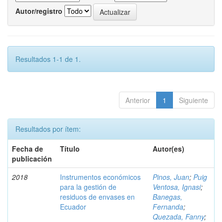
Autor/registro
Resultados 1-1 de 1.
Anterior
1
Siguiente
Resultados por ítem:
Fecha de
Título
Autor(es)
publicación
2018
Instrumentos económicos
Pinos, Juan
;
Puig
para la gestión de
Ventosa, Ignasi
;
residuos de envases en
Banegas,
Ecuador
Fernanda
;
Quezada, Fanny
;