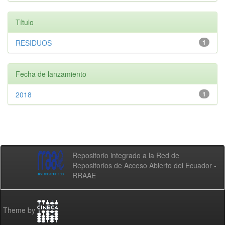
Título
RESIDUOS
1
Fecha de lanzamiento
2018
1
Repositorio integrado a la Red de
Repositorios de Acceso Abierto del Ecuador -
RRAAE
Theme by