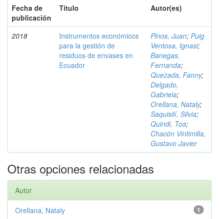
Fecha de
Título
Autor(es)
publicación
2018
Instrumentos económicos
Pinos, Juan
;
Puig
para la gestión de
Ventosa, Ignasi
;
residuos de envases en
Banegas,
Ecuador
Fernanda
;
Quezada, Fanny
;
Delgado,
Gabriela
;
Orellana, Nataly
;
Saquisilí, Silvia
;
Quindi, Toa
;
Chacón Vintimilla,
Gustavo Javier
Otras opciones relacionadas
Autor
Orellana, Nataly
1