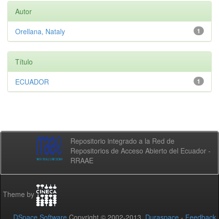
Autor
Orellana, Nataly
1
Título
ECUADOR
1
Repositorio integrado a la Red de
Repositorios de Acceso Abierto del Ecuador -
RRAAE
Theme by
DSpace Software
Copyright © 2002-2013
Duraspace
-
Feedback