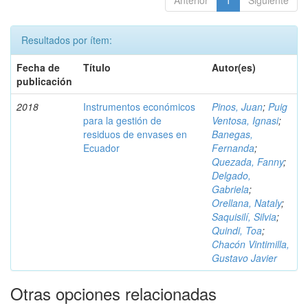
Anterior
1
Siguiente
Resultados por ítem:
Fecha de
Título
Autor(es)
publicación
2018
Instrumentos económicos
Pinos, Juan
;
Puig
para la gestión de
Ventosa, Ignasi
;
residuos de envases en
Banegas,
Ecuador
Fernanda
;
Quezada, Fanny
;
Delgado,
Gabriela
;
Orellana, Nataly
;
Saquisilí, Silvia
;
Quindi, Toa
;
Chacón Vintimilla,
Gustavo Javier
Otras opciones relacionadas