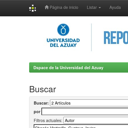
Página de inicio
Listar
Ayuda
Skip
navigation
Dspace de la Universidad del Azuay
Buscar
Buscar:
por
Filtros actuales: