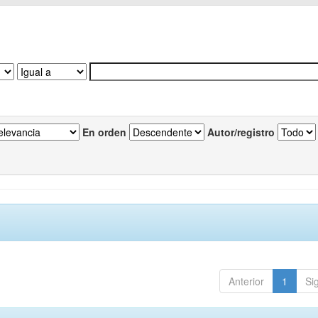
En orden
Autor/registro
Anterior
1
Si