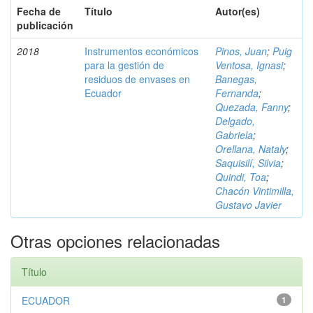
Fecha de
Título
Autor(es)
publicación
2018
Instrumentos económicos
Pinos, Juan
;
Puig
para la gestión de
Ventosa, Ignasi
;
residuos de envases en
Banegas,
Ecuador
Fernanda
;
Quezada, Fanny
;
Delgado,
Gabriela
;
Orellana, Nataly
;
Saquisilí, Silvia
;
Quindi, Toa
;
Chacón Vintimilla,
Gustavo Javier
Otras opciones relacionadas
Título
ECUADOR
1