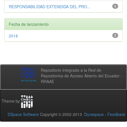
RESPONSABILIDAD EXTENDIDA DEL PRO...
1
Fecha de lanzamiento
2018
1
Repositorio integrado a la Red de
Repositorios de Acceso Abierto del Ecuador -
RRAAE
Theme by
DSpace Software
Copyright © 2002-2013
Duraspace
-
Feedback