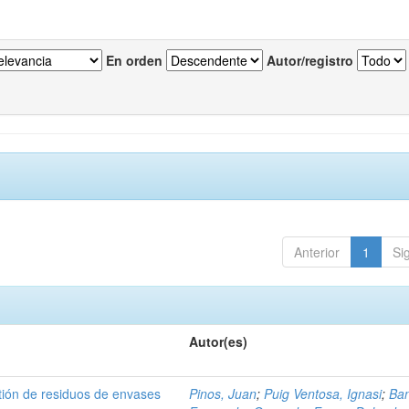
En orden
Autor/registro
Anterior
1
Si
Autor(es)
tión de residuos de envases
Pinos, Juan
;
Puig Ventosa, Ignasi
;
Ba