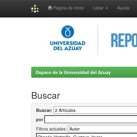
Página de inicio
Listar
Ayuda
Skip
navigation
Dspace de la Universidad del Azuay
Buscar
Buscar:
por
Filtros actuales: