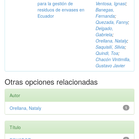
para la gestión de
Ventosa, Ignasi
;
residuos de envases en
Banegas,
Ecuador
Fernanda
;
Quezada, Fanny
;
Delgado,
Gabriela
;
Orellana, Nataly
;
Saquisilí, Silvia
;
Quindi, Toa
;
Chacón Vintimilla,
Gustavo Javier
Otras opciones relacionadas
Autor
Orellana, Nataly
1
Título