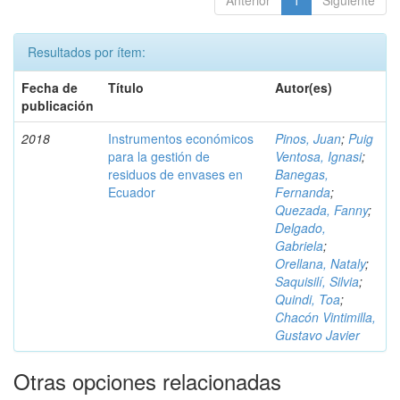
Anterior
1
Siguiente
Resultados por ítem:
Fecha de
Título
Autor(es)
publicación
2018
Instrumentos económicos
Pinos, Juan
;
Puig
para la gestión de
Ventosa, Ignasi
;
residuos de envases en
Banegas,
Ecuador
Fernanda
;
Quezada, Fanny
;
Delgado,
Gabriela
;
Orellana, Nataly
;
Saquisilí, Silvia
;
Quindi, Toa
;
Chacón Vintimilla,
Gustavo Javier
Otras opciones relacionadas