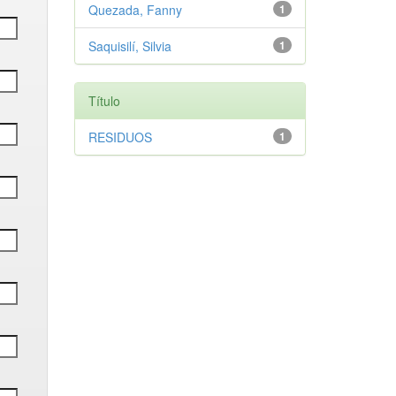
Quezada, Fanny
1
Saquisilí, Silvia
1
Título
RESIDUOS
1