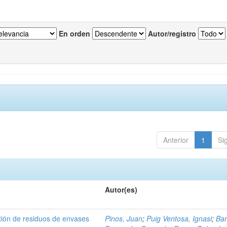
En orden
Autor/registro
Anterior
1
Si
Autor(es)
tión de residuos de envases
Pinos, Juan
;
Puig Ventosa, Ignasi
;
Ba