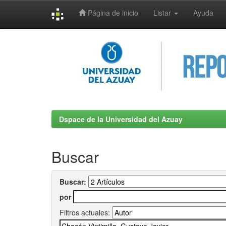
Página de inicio
Listar
Ayuda
Skip
navigation
Dspace de la Universidad del Azuay
Buscar
Buscar:
por
Filtros actuales: