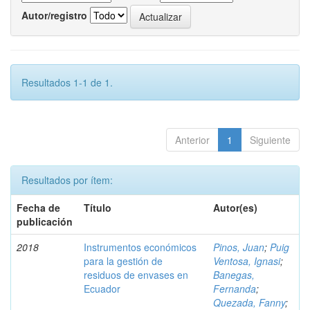
Autor/registro
Resultados 1-1 de 1.
Anterior
1
Siguiente
Resultados por ítem:
Fecha de
Título
Autor(es)
publicación
2018
Instrumentos económicos
Pinos, Juan
;
Puig
para la gestión de
Ventosa, Ignasi
;
residuos de envases en
Banegas,
Ecuador
Fernanda
;
Quezada, Fanny
;