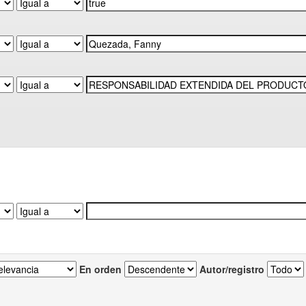
En orden
Autor/registro