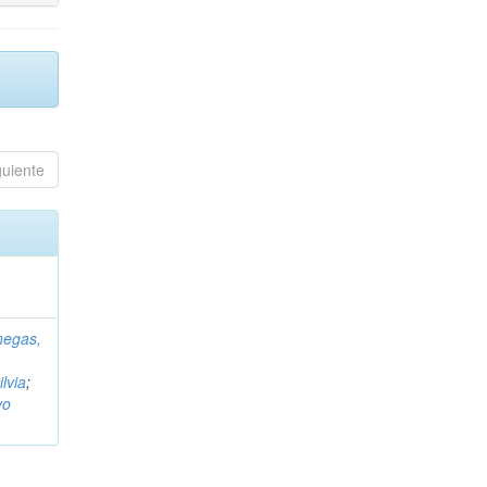
guiente
negas,
ilvia
;
vo