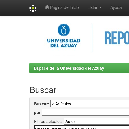
Página de inicio
Listar
Ayuda
Skip
navigation
Dspace de la Universidad del Azuay
Buscar
Buscar:
por
Filtros actuales: