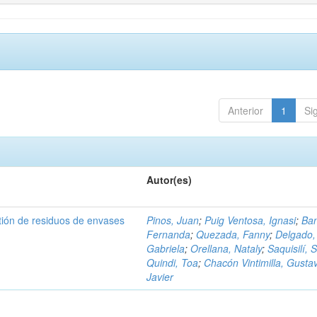
Anterior
1
Si
Autor(es)
tión de residuos de envases
Pinos, Juan
;
Puig Ventosa, Ignasi
;
Ba
Fernanda
;
Quezada, Fanny
;
Delgado,
Gabriela
;
Orellana, Nataly
;
Saquisilí, S
Quindi, Toa
;
Chacón Vintimilla, Gusta
Javier