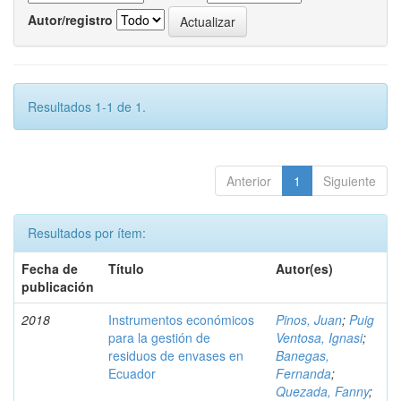
Autor/registro
Resultados 1-1 de 1.
Anterior
1
Siguiente
Resultados por ítem:
Fecha de
Título
Autor(es)
publicación
2018
Instrumentos económicos
Pinos, Juan
;
Puig
para la gestión de
Ventosa, Ignasi
;
residuos de envases en
Banegas,
Ecuador
Fernanda
;
Quezada, Fanny
;