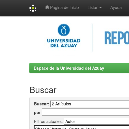
Página de inicio
Listar
Ayuda
Skip
navigation
Dspace de la Universidad del Azuay
Buscar
Buscar:
por
Filtros actuales: