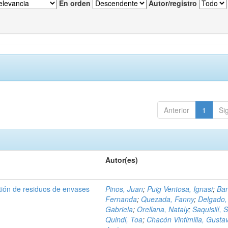
En orden
Autor/registro
Anterior
1
Si
Autor(es)
tión de residuos de envases
Pinos, Juan
;
Puig Ventosa, Ignasi
;
Ba
Fernanda
;
Quezada, Fanny
;
Delgado,
Gabriela
;
Orellana, Nataly
;
Saquisilí, S
Quindi, Toa
;
Chacón Vintimilla, Gusta