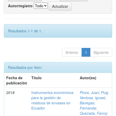
Autor/registro
Resultados 1-1 de 1.
Anterior
1
Siguiente
Resultados por ítem:
Fecha de
Título
Autor(es)
publicación
2018
Instrumentos económicos
Pinos, Juan
;
Puig
para la gestión de
Ventosa, Ignasi
;
residuos de envases en
Banegas,
Ecuador
Fernanda
;
Quezada, Fanny
;