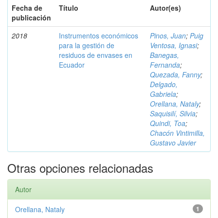
Fecha de
Título
Autor(es)
publicación
2018
Instrumentos económicos
Pinos, Juan
;
Puig
para la gestión de
Ventosa, Ignasi
;
residuos de envases en
Banegas,
Ecuador
Fernanda
;
Quezada, Fanny
;
Delgado,
Gabriela
;
Orellana, Nataly
;
Saquisilí, Silvia
;
Quindi, Toa
;
Chacón Vintimilla,
Gustavo Javier
Otras opciones relacionadas
Autor
Orellana, Nataly
1