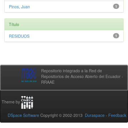
Pinos, Juan
1
Título
RESIDUOS
1
Repositorio integrado a la Red de
Repositorios de Acceso Abierto del Ecuador -
RRAAE
Theme by
DSpace Software
Copyright © 2002-2013
Duraspace
-
Feedback