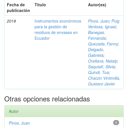
Fecha de
Título
Autor(es)
publicación
2018
Instrumentos económicos
Pinos, Juan
;
Puig
para la gestión de
Ventosa, Ignasi
;
residuos de envases en
Banegas,
Ecuador
Fernanda
;
Quezada, Fanny
;
Delgado,
Gabriela
;
Orellana, Nataly
;
Saquisilí, Silvia
;
Quindi, Toa
;
Chacón Vintimilla,
Gustavo Javier
Otras opciones relacionadas
Autor
Pinos, Juan
1