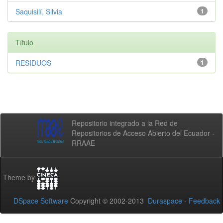
Saquisilí, Silvia
1
Título
RESIDUOS
1
Repositorio integrado a la Red de
Repositorios de Acceso Abierto del Ecuador -
RRAAE
Theme by
DSpace Software
Copyright © 2002-2013
Duraspace
-
Feedback