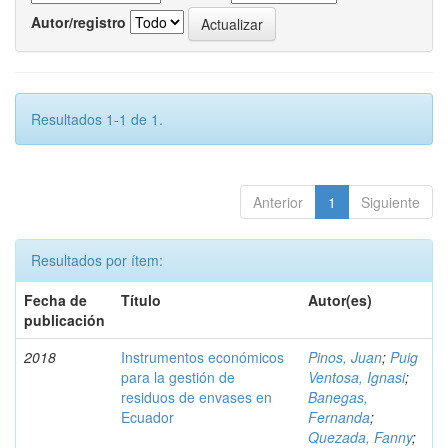
Autor/registro
Resultados 1-1 de 1.
Anterior
1
Siguiente
Resultados por ítem:
Fecha de
Título
Autor(es)
publicación
2018
Instrumentos económicos
Pinos, Juan
;
Puig
para la gestión de
Ventosa, Ignasi
;
residuos de envases en
Banegas,
Ecuador
Fernanda
;
Quezada, Fanny
;