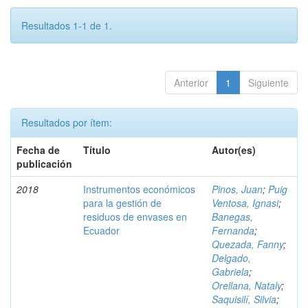
Resultados 1-1 de 1.
Anterior
1
Siguiente
Resultados por ítem:
Fecha de
Título
Autor(es)
publicación
2018
Instrumentos económicos
Pinos, Juan
;
Puig
para la gestión de
Ventosa, Ignasi
;
residuos de envases en
Banegas,
Ecuador
Fernanda
;
Quezada, Fanny
;
Delgado,
Gabriela
;
Orellana, Nataly
;
Saquisilí, Silvia
;