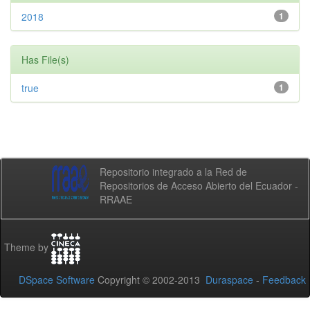
2018
1
Has File(s)
true
1
Repositorio integrado a la Red de
Repositorios de Acceso Abierto del Ecuador -
RRAAE
Theme by
DSpace Software
Copyright © 2002-2013
Duraspace
-
Feedback