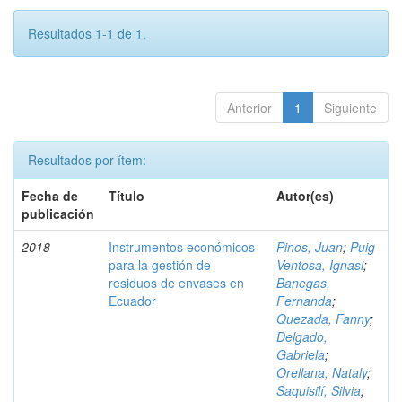
Resultados 1-1 de 1.
Anterior
1
Siguiente
Resultados por ítem:
Fecha de
Título
Autor(es)
publicación
2018
Instrumentos económicos
Pinos, Juan
;
Puig
para la gestión de
Ventosa, Ignasi
;
residuos de envases en
Banegas,
Ecuador
Fernanda
;
Quezada, Fanny
;
Delgado,
Gabriela
;
Orellana, Nataly
;
Saquisilí, Silvia
;