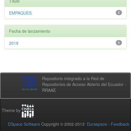
Título
EMPAQUES
1
Fecha de lanzamiento
2018
1
Repositorio integrado a la Red de
Repositorios de Acceso Abierto del Ecuador -
RRAAE
Theme by
DSpace Software
Copyright © 2002-2013
Duraspace
-
Feedback