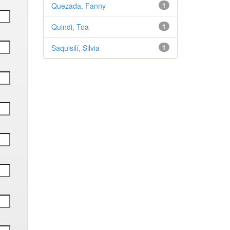
Quezada, Fanny
1
Quindi, Toa
1
Saquisilí, Silvia
1