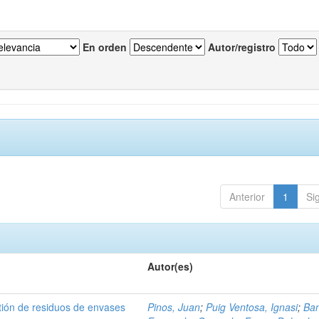
En orden
Autor/registro
Anterior
1
Si
Autor(es)
tión de residuos de envases
Pinos, Juan
;
Puig Ventosa, Ignasi
;
Ba