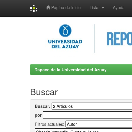
Página de inicio
Listar
Ayuda
Skip
navigation
Dspace de la Universidad del Azuay
Buscar
Buscar:
por
Filtros actuales: