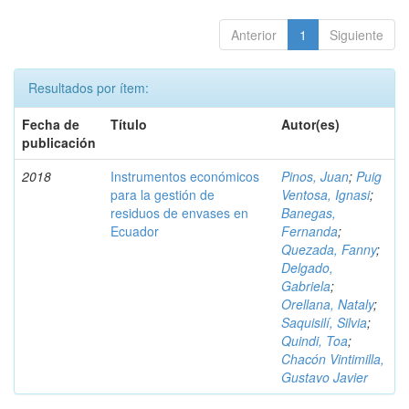
Anterior
1
Siguiente
Resultados por ítem:
Fecha de
Título
Autor(es)
publicación
2018
Instrumentos económicos
Pinos, Juan
;
Puig
para la gestión de
Ventosa, Ignasi
;
residuos de envases en
Banegas,
Ecuador
Fernanda
;
Quezada, Fanny
;
Delgado,
Gabriela
;
Orellana, Nataly
;
Saquisilí, Silvia
;
Quindi, Toa
;
Chacón Vintimilla,
Gustavo Javier