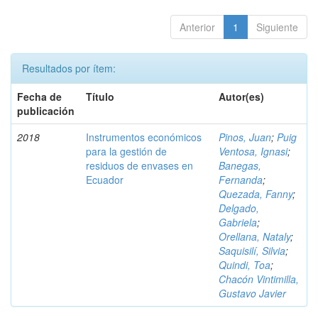
Anterior
1
Siguiente
Resultados por ítem:
Fecha de
Título
Autor(es)
publicación
2018
Instrumentos económicos
Pinos, Juan
;
Puig
para la gestión de
Ventosa, Ignasi
;
residuos de envases en
Banegas,
Ecuador
Fernanda
;
Quezada, Fanny
;
Delgado,
Gabriela
;
Orellana, Nataly
;
Saquisilí, Silvia
;
Quindi, Toa
;
Chacón Vintimilla,
Gustavo Javier