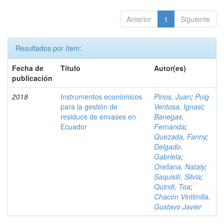
Anterior
1
Siguiente
Resultados por ítem:
Fecha de
Título
Autor(es)
publicación
2018
Instrumentos económicos
Pinos, Juan
;
Puig
para la gestión de
Ventosa, Ignasi
;
residuos de envases en
Banegas,
Ecuador
Fernanda
;
Quezada, Fanny
;
Delgado,
Gabriela
;
Orellana, Nataly
;
Saquisilí, Silvia
;
Quindi, Toa
;
Chacón Vintimilla,
Gustavo Javier