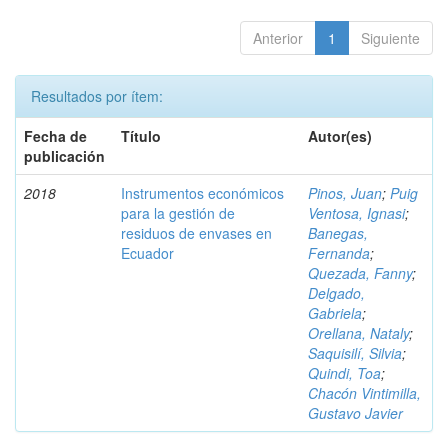
Anterior
1
Siguiente
Resultados por ítem:
Fecha de
Título
Autor(es)
publicación
2018
Instrumentos económicos
Pinos, Juan
;
Puig
para la gestión de
Ventosa, Ignasi
;
residuos de envases en
Banegas,
Ecuador
Fernanda
;
Quezada, Fanny
;
Delgado,
Gabriela
;
Orellana, Nataly
;
Saquisilí, Silvia
;
Quindi, Toa
;
Chacón Vintimilla,
Gustavo Javier