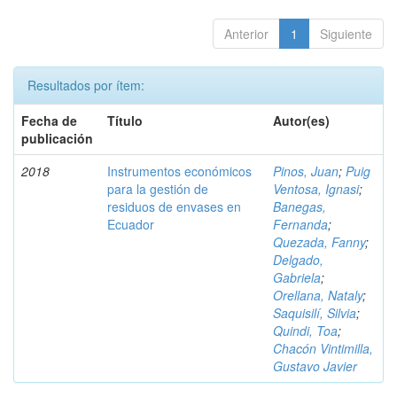
Anterior
1
Siguiente
Resultados por ítem:
Fecha de
Título
Autor(es)
publicación
2018
Instrumentos económicos
Pinos, Juan
;
Puig
para la gestión de
Ventosa, Ignasi
;
residuos de envases en
Banegas,
Ecuador
Fernanda
;
Quezada, Fanny
;
Delgado,
Gabriela
;
Orellana, Nataly
;
Saquisilí, Silvia
;
Quindi, Toa
;
Chacón Vintimilla,
Gustavo Javier