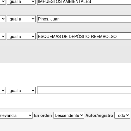
En orden
Autor/registro