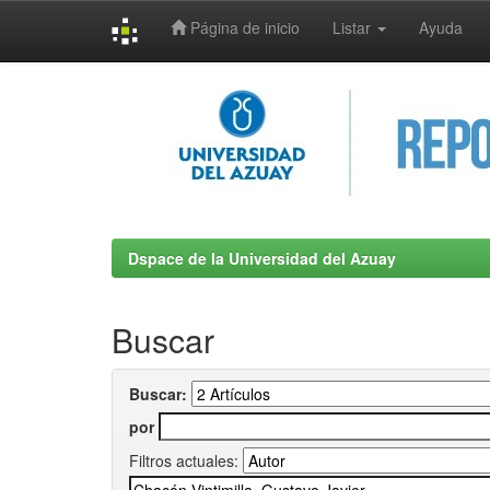
Página de inicio
Listar
Ayuda
Skip
navigation
Dspace de la Universidad del Azuay
Buscar
Buscar:
por
Filtros actuales: