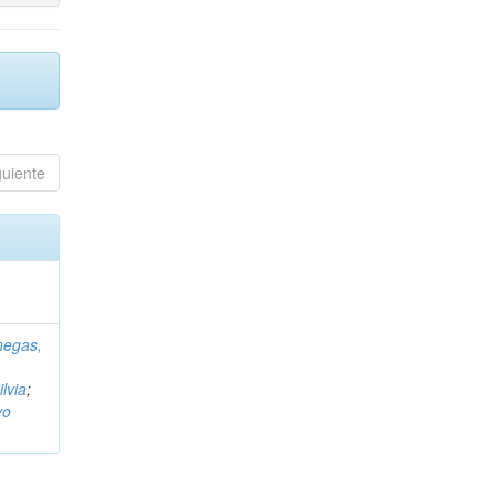
guiente
negas,
ilvia
;
vo