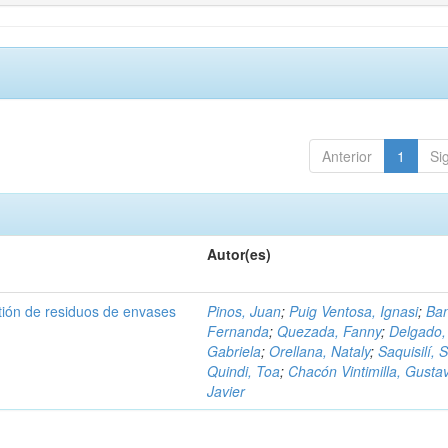
Anterior
1
Si
Autor(es)
tión de residuos de envases
Pinos, Juan
;
Puig Ventosa, Ignasi
;
Ba
Fernanda
;
Quezada, Fanny
;
Delgado,
Gabriela
;
Orellana, Nataly
;
Saquisilí, S
Quindi, Toa
;
Chacón Vintimilla, Gusta
Javier