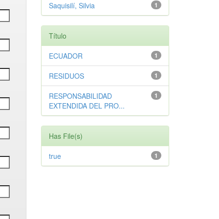
Saquisilí, Silvia
1
Título
ECUADOR
1
RESIDUOS
1
RESPONSABILIDAD
1
EXTENDIDA DEL PRO...
Has File(s)
true
1