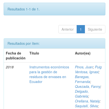
Resultados 1-1 de 1.
Anterior
1
Siguiente
Resultados por ítem:
Fecha de
Título
Autor(es)
publicación
2018
Instrumentos económicos
Pinos, Juan
;
Puig
para la gestión de
Ventosa, Ignasi
;
residuos de envases en
Banegas,
Ecuador
Fernanda
;
Quezada, Fanny
;
Delgado,
Gabriela
;
Orellana, Nataly
;
Saquisilí, Silvia
;