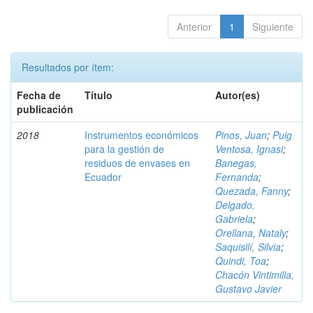
Anterior
1
Siguiente
Resultados por ítem:
Fecha de
Título
Autor(es)
publicación
2018
Instrumentos económicos
Pinos, Juan
;
Puig
para la gestión de
Ventosa, Ignasi
;
residuos de envases en
Banegas,
Ecuador
Fernanda
;
Quezada, Fanny
;
Delgado,
Gabriela
;
Orellana, Nataly
;
Saquisilí, Silvia
;
Quindi, Toa
;
Chacón Vintimilla,
Gustavo Javier