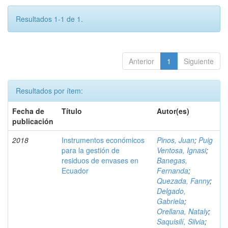
Resultados 1-1 de 1.
Anterior
1
Siguiente
Resultados por ítem:
Fecha de
Título
Autor(es)
publicación
2018
Instrumentos económicos
Pinos, Juan
;
Puig
para la gestión de
Ventosa, Ignasi
;
residuos de envases en
Banegas,
Ecuador
Fernanda
;
Quezada, Fanny
;
Delgado,
Gabriela
;
Orellana, Nataly
;
Saquisilí, Silvia
;