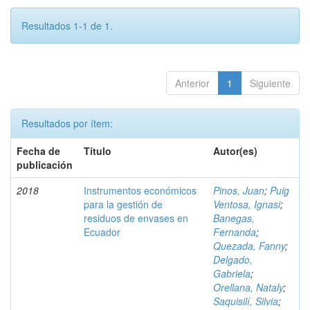
Resultados 1-1 de 1.
Anterior
1
Siguiente
Resultados por ítem:
Fecha de
Título
Autor(es)
publicación
2018
Instrumentos económicos
Pinos, Juan
;
Puig
para la gestión de
Ventosa, Ignasi
;
residuos de envases en
Banegas,
Ecuador
Fernanda
;
Quezada, Fanny
;
Delgado,
Gabriela
;
Orellana, Nataly
;
Saquisilí, Silvia
;