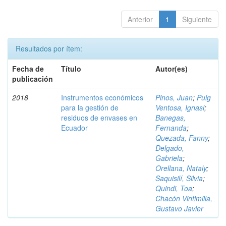
Anterior
1
Siguiente
Resultados por ítem:
Fecha de
Título
Autor(es)
publicación
2018
Instrumentos económicos
Pinos, Juan
;
Puig
para la gestión de
Ventosa, Ignasi
;
residuos de envases en
Banegas,
Ecuador
Fernanda
;
Quezada, Fanny
;
Delgado,
Gabriela
;
Orellana, Nataly
;
Saquisilí, Silvia
;
Quindi, Toa
;
Chacón Vintimilla,
Gustavo Javier