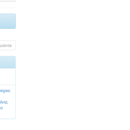
guiente
negas,
ilvia
;
vo