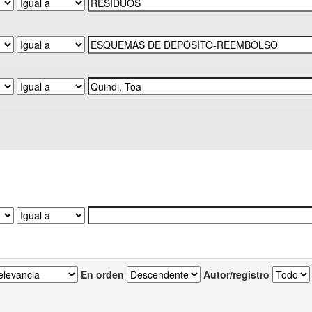
En orden
Autor/registro