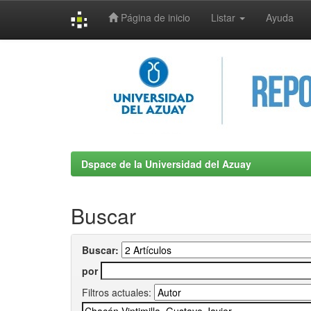
Página de inicio
Listar
Ayuda
Skip
navigation
Dspace de la Universidad del Azuay
Buscar
Buscar:
por
Filtros actuales: