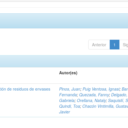
Anterior
1
Si
Autor(es)
tión de residuos de envases
Pinos, Juan
;
Puig Ventosa, Ignasi
;
Ba
Fernanda
;
Quezada, Fanny
;
Delgado,
Gabriela
;
Orellana, Nataly
;
Saquisilí, S
Quindi, Toa
;
Chacón Vintimilla, Gusta
Javier