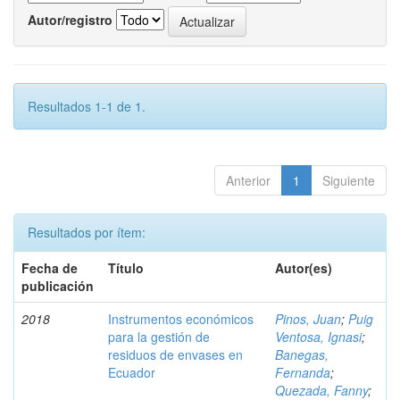
Autor/registro
Resultados 1-1 de 1.
Anterior
1
Siguiente
Resultados por ítem:
Fecha de
Título
Autor(es)
publicación
2018
Instrumentos económicos
Pinos, Juan
;
Puig
para la gestión de
Ventosa, Ignasi
;
residuos de envases en
Banegas,
Ecuador
Fernanda
;
Quezada, Fanny
;