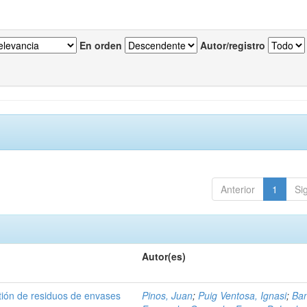
En orden
Autor/registro
Anterior
1
Si
Autor(es)
tión de residuos de envases
Pinos, Juan
;
Puig Ventosa, Ignasi
;
Ba