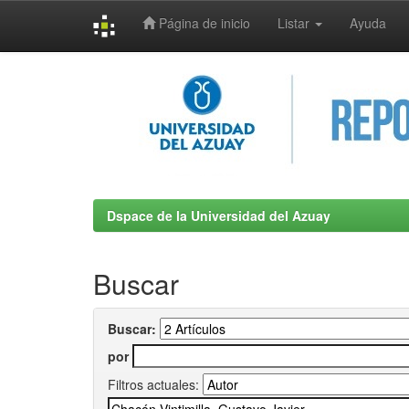
Página de inicio
Listar
Ayuda
Skip
navigation
Dspace de la Universidad del Azuay
Buscar
Buscar:
por
Filtros actuales: