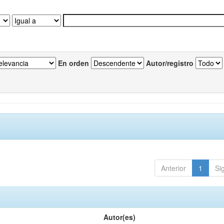
En orden
Autor/registro
Anterior
1
Si
Autor(es)