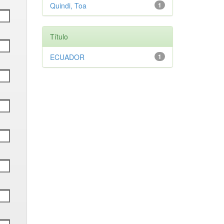
Quindi, Toa
1
Título
ECUADOR
1