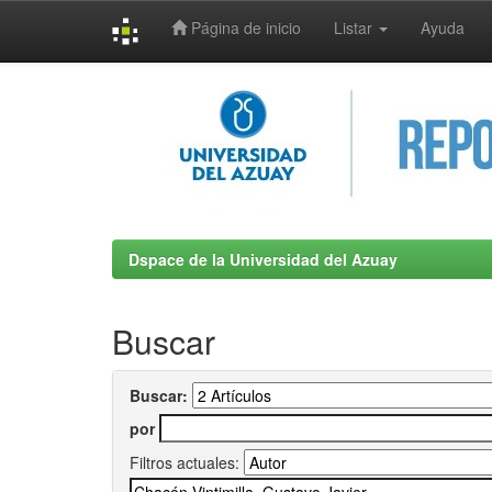
Página de inicio
Listar
Ayuda
Skip
navigation
Dspace de la Universidad del Azuay
Buscar
Buscar:
por
Filtros actuales: