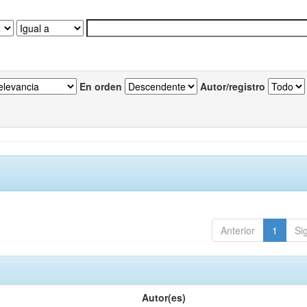
En orden
Autor/registro
Anterior
1
Si
Autor(es)