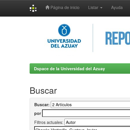
Página de inicio
Listar
Ayuda
Skip
navigation
Dspace de la Universidad del Azuay
Buscar
Buscar:
por
Filtros actuales: