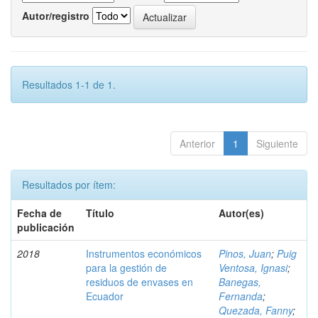
Autor/registro
Resultados 1-1 de 1.
Anterior
1
Siguiente
Resultados por ítem:
Fecha de
Título
Autor(es)
publicación
2018
Instrumentos económicos
Pinos, Juan
;
Puig
para la gestión de
Ventosa, Ignasi
;
residuos de envases en
Banegas,
Ecuador
Fernanda
;
Quezada, Fanny
;