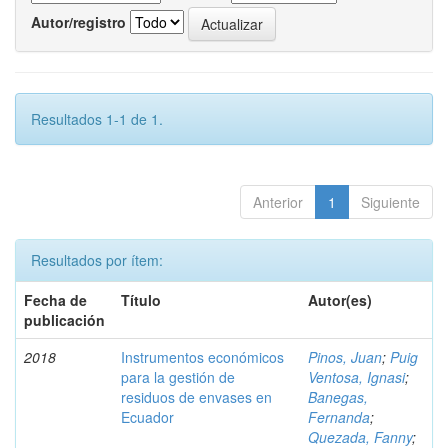
Autor/registro
Resultados 1-1 de 1.
Anterior
1
Siguiente
Resultados por ítem:
Fecha de
Título
Autor(es)
publicación
2018
Instrumentos económicos
Pinos, Juan
;
Puig
para la gestión de
Ventosa, Ignasi
;
residuos de envases en
Banegas,
Ecuador
Fernanda
;
Quezada, Fanny
;