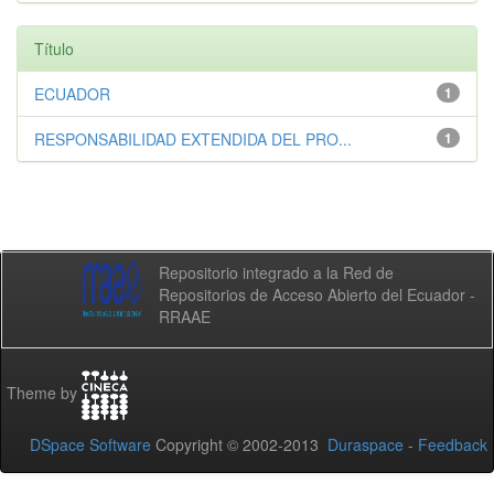
Título
ECUADOR
1
RESPONSABILIDAD EXTENDIDA DEL PRO...
1
Repositorio integrado a la Red de
Repositorios de Acceso Abierto del Ecuador -
RRAAE
Theme by
DSpace Software
Copyright © 2002-2013
Duraspace
-
Feedback