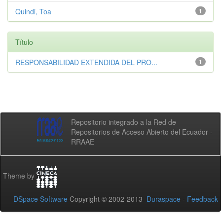
Quindi, Toa
1
Título
RESPONSABILIDAD EXTENDIDA DEL PRO...
1
Repositorio integrado a la Red de
Repositorios de Acceso Abierto del Ecuador -
RRAAE
Theme by
DSpace Software
Copyright © 2002-2013
Duraspace
-
Feedback