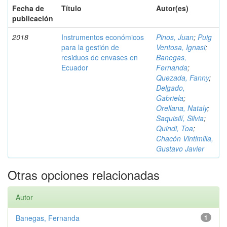
Fecha de
Título
Autor(es)
publicación
2018
Instrumentos económicos
Pinos, Juan
;
Puig
para la gestión de
Ventosa, Ignasi
;
residuos de envases en
Banegas,
Ecuador
Fernanda
;
Quezada, Fanny
;
Delgado,
Gabriela
;
Orellana, Nataly
;
Saquisilí, Silvia
;
Quindi, Toa
;
Chacón Vintimilla,
Gustavo Javier
Otras opciones relacionadas
Autor
Banegas, Fernanda
1