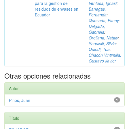
para la gestión de
Ventosa, Ignasi
;
residuos de envases en
Banegas,
Ecuador
Fernanda
;
Quezada, Fanny
;
Delgado,
Gabriela
;
Orellana, Nataly
;
Saquisilí, Silvia
;
Quindi, Toa
;
Chacón Vintimilla,
Gustavo Javier
Otras opciones relacionadas
Autor
Pinos, Juan
1
Título